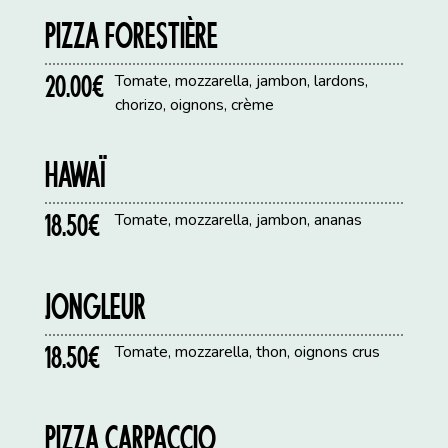
PIZZA FORESTIÈRE
20.00€
Tomate, mozzarella, jambon, lardons,
chorizo, oignons, crème
HAWAÏ
18.50€
Tomate, mozzarella, jambon, ananas
JONGLEUR
18.50€
Tomate, mozzarella, thon, oignons crus
PIZZA CARPACCIO