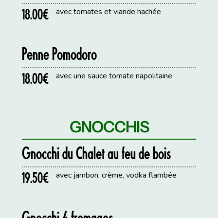
18.00€
avec tomates et viande hachée
Penne Pomodoro
18.00€
avec une sauce tomate napolitaine
GNOCCHIS
Gnocchi du Chalet au feu de bois
19.50€
avec jambon, crème, vodka flambée
Gnocchi 4 fromages