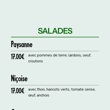
SALADES
Paysanne
17.00€
avec pommes de terre, lardons, oeuf,
croutons
Niçoise
17.00€
avec thon, haricots verts, tomate cerise,
œuf, anchois