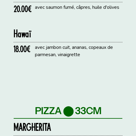
20.00€
avec saumon fumé, câpres, huile d'olives
Hawaï
18.00€
avec jambon cuit, ananas, copeaux de
parmesan, vinaigrette
PIZZA ⬤ 33CM
MARGHERITA